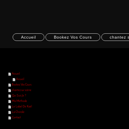
Accueil
Bookez Vos Cours
chantez 
Accueil
Accueil
Bookez Vos Cours
chantez sur scène
Qui Suis Je ?
Ma Méthode
Le Label De Kaël
La Chorale
Contact