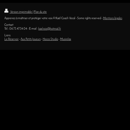
Version imprimable
|
Plan du site
Apprenez à maîtriser et protéger votre voix © Kaël Coach Vocal - Some rights reserved -
Mentions légales
Contact
Tél.: 06.73.47.34.04 - E-mail :
kaelvoix@hotmail.fr
Liens
Le Réservoir
-
Aux Petits Joueurs
-
Hocco Studio
-
Musirelax